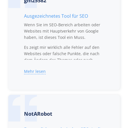
gm25582
Ausgezeichnetes Tool für SEO
Wenn Sie im SEO-Bereich arbeiten oder
Websites mit Hauptverkehr von Google
haben, ist dieses Tool ein Muss.
Es zeigt mir wirklich alle Fehler auf den
Websites oder falsche Punkte, die nach
dem Ändern des Themas oder nach
Änderungen in den Einstellungen oder
Mehr lesen
im Inhalt auftreten.
Kaufen Sie dieses Tool und Sie werden es
nicht bereuen.
NotARobot