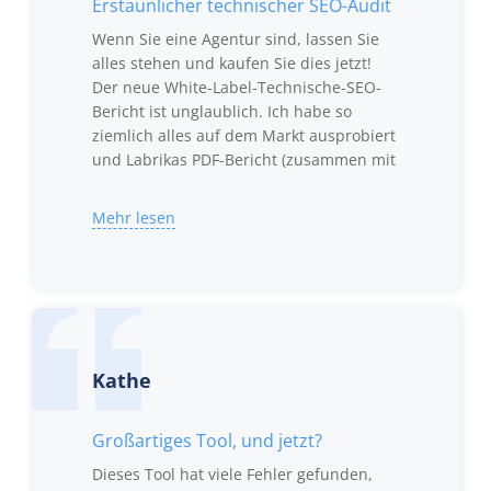
Erstaunlicher technischer SEO-Audit
Wenn Sie eine Agentur sind, lassen Sie
alles stehen und kaufen Sie dies jetzt!
Der neue White-Label-Technische-SEO-
Bericht ist unglaublich. Ich habe so
ziemlich alles auf dem Markt ausprobiert
und Labrikas PDF-Bericht (zusammen mit
anderen enthaltenen Dateien im Zip)
trifft den Sweet Spot zwischen der
Mehr lesen
Im Moment ist der technische SEO-Audit
Bereitstellung ausreichender technischer
mein Anwendungsfall. Hier sind einige
Audit-Informationen und gleichzeitig
Dinge, die ich in Bezug auf
einem sehr professionellen Aussehen.
Verbesserungen sehen möchte:
Ich brauche eine Möglichkeit,
meinen Firmennamen, mein Logo
Kathe
usw. zu speichern. Es ist
mühsam, dies für jedes Audit
Großartiges Tool, und jetzt?
einzugeben.
Dieses Tool hat viele Fehler gefunden,
Ich brauche eine Möglichkeit,