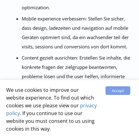
optimization.
Mobile experience verbessern: Stellen Sie sicher,
dass design, ladezeiten und navigation auf mobile
Geräten optimiert sind, da ein wachsender teil der
visits, sessions und conversions von dort kommt.
Content gezielt ausrichten: Erstellen Sie inhalte, die
konkrete fragen der zielgruppe beantworten,
probleme lösen und the user helfen, informierte
Entscheidungen zu treffen. So steigt die chance, dass
We use cookies to improve our
Accept
aus interessenten tatsächliche conversions werden.
website experience. To find out which
cookies we use please view our
privacy
Retargeting und E-Mail nutzen: Setzen Sie
policy
. If you continue to use our
kampagnen ein, die users nach einem
website you must consent to us using
abgebrochenen warenkorb oder nach dem Besuch
cookies in this way.
bestimmter seiten erneut ansprechen, um