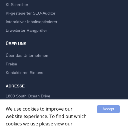
KI-Schreiber
KI-gesteuerter SEO-Auditor
Interaktiver Inhaltsoptimierer
Erweiterter Rangprüfer
ÜBER UNS
Über das Unternehmen
Preise
Kontaktieren Sie uns
ADRESSE
1800 South Ocean Drive
Hallandale Beach, Florida 33009, USA
LABRIKA INC
We use cookies to improve our
Accept
website experience. To find out which
cookies we use please view our