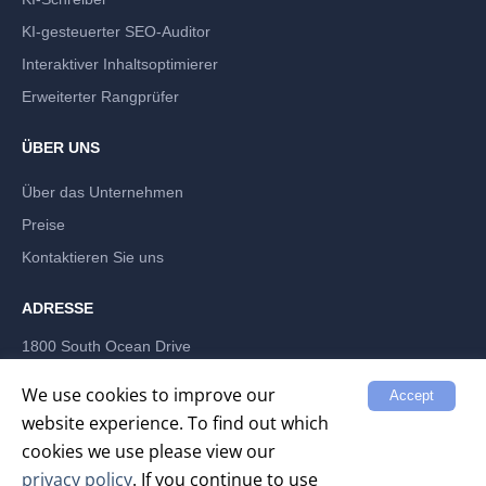
KI-gesteuerter SEO-Auditor
Interaktiver Inhaltsoptimierer
Erweiterter Rangprüfer
ÜBER UNS
Über das Unternehmen
Preise
Kontaktieren Sie uns
ADRESSE
1800 South Ocean Drive
Hallandale Beach, Florida 33009, USA
LABRIKA INC
We use cookies to improve our
Accept
website experience. To find out which
cookies we use please view our
privacy policy
. If you continue to use