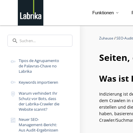
Funktionen
expand_more
Zuhause
/
SEO-Audi
search
Seiten,
Tipos de Agrupamento
de Palavras-Chave no
Labrika
Was ist 
Keywords importieren
Warum verhindert Ihr
Indizierung ist 
Schutz vor Bots, dass
dem Crawlen in 
der Labrika-Crawler die
erstellen und di
Website scannt?
haben, basierend
Neuer SEO-
Crawler/Suchmas
Management-Bericht:
Aus Audit-Ergebnissen