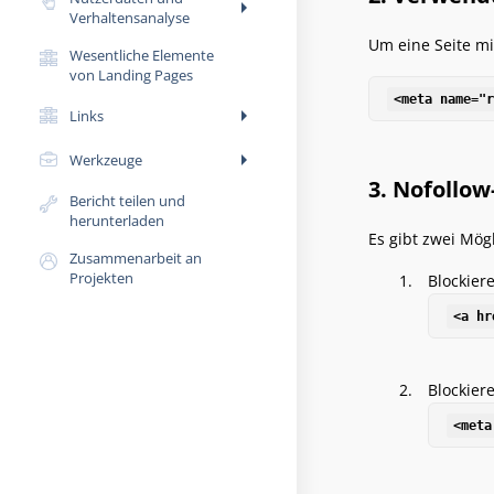
arrow_right
Verhaltensanalyse
Um eine Seite mi
Wesentliche Elemente
von Landing Pages
<meta name="r
arrow_right
Links
arrow_right
Werkzeuge
3. Nofollow-
Bericht teilen und
herunterladen
Es gibt zwei Mögl
Zusammenarbeit an
Projekten
Blockiere
<a hr
Blockier
<meta