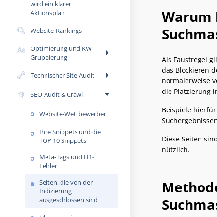
wird ein klarer
Warum b
Aktionsplan
Suchmas
Website-Rankings
Optimierung und KW-
arrow_right
Gruppierung
Als Faustregel g
das Blockieren d
arrow_right
Technischer Site-Audit
normalerweise vo
die Platzierung 
arrow_drop_down
SEO-Audit & Crawl
Beispiele hierfü
Website-Wettbewerber
Suchergebnissen 
Ihre Snippets und die
Diese Seiten sin
TOP 10 Snippets
nützlich.
Meta-Tags und H1-
Fehler
Seiten, die von der
Methode
Indizierung
ausgeschlossen sind
Suchma