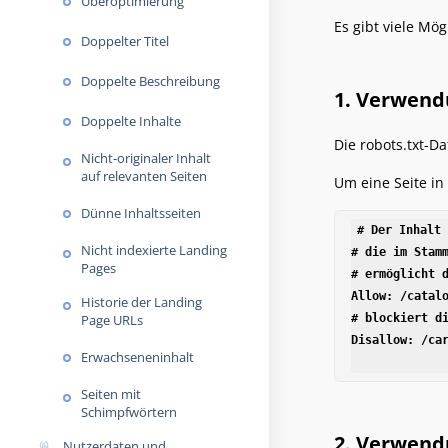
Überoptimierung
Es gibt viele Mög
Doppelter Titel
Doppelte Beschreibung
1. Verwendu
Doppelte Inhalte
Die robots.txt-Da
Nicht-originaler Inhalt
auf relevanten Seiten
Um eine Seite in
Dünne Inhaltsseiten
# Der Inhalt 
Nicht indexierte Landing
# die im Stamm
Pages
# ermöglicht d
Allow: /catalo
Historie der Landing
Page URLs
# blockiert di
Disallow: /car
Erwachseneninhalt
Seiten mit
Schimpfwörtern
2. Verwend
Nutzerdaten und