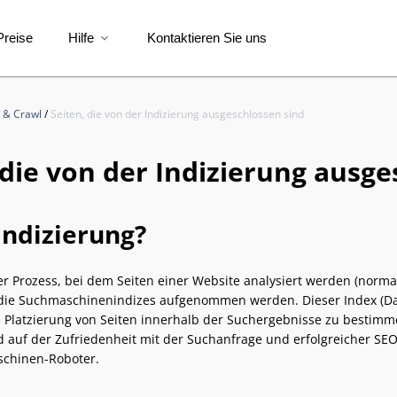
Preise
Hilfe
Kontaktieren Sie uns
expand_more
t & Crawl
/
Seiten, die von der Indizierung ausgeschlossen sind
 die von der Indizierung ausge
Indizierung?
der Prozess, bei dem Seiten einer Website analysiert werden (no
die Suchmaschinenindizes aufgenommen werden. Dieser Index (D
e Platzierung von Seiten innerhalb der Suchergebnisse zu bestimm
 auf der Zufriedenheit mit der Suchanfrage und erfolgreicher SEO)
chinen-Roboter.